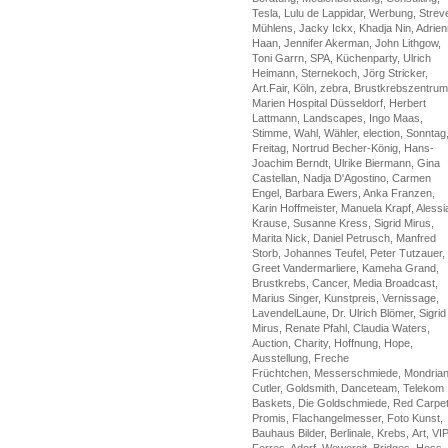
Tesla, Lulu de Lappidar, Werbung, Strev
Mühlens, Jacky Ickx, Khadja Nin, Adrie
Haan, Jennifer Akerman, John Lithgow,
Toni Garrn, SPA, Küchenparty, Ulrich
Heimann, Sternekoch, Jörg Stricker,
Art.Fair, Köln, zebra, Brustkrebszentrum
Marien Hospital Düsseldorf, Herbert
Lattmann, Landscapes, Ingo Maas,
Stimme, Wahl, Wähler, election, Sonntag
Freitag, Nortrud Becher-König, Hans-
Joachim Berndt, Ulrike Biermann, Gina
Castellan, Nadja D'Agostino, Carmen
Engel, Barbara Ewers, Anka Franzen,
Karin Hoffmeister, Manuela Krapf, Alessi
Krause, Susanne Kress, Sigrid Mirus,
Marita Nick, Daniel Petrusch, Manfred
Storb, Johannes Teufel, Peter Tutzauer,
Greet Vandermarliere, Kameha Grand,
Brustkrebs, Cancer, Media Broadcast,
Marius Singer, Kunstpreis, Vernissage,
LavendelLaune, Dr. Ulrich Blömer, Sigrid
Mirus, Renate Pfahl, Claudia Waters,
Auction, Charity, Hoffnung, Hope,
Ausstellung, Freche
Früchtchen, Messerschmiede, Mondrian
Cutler, Goldsmith, Danceteam, Telekom
Baskets, Die Goldschmiede, Red Carpet
Promis, Flachangelmesser, Foto Kunst,
Bauhaus Bilder, Berlinale, Krebs, Art, VIP