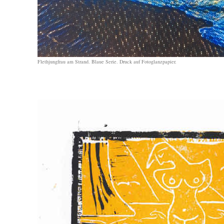
Flethjungfrau am Strand. Blaue Serie. Druck auf Fotoglanzpapier.