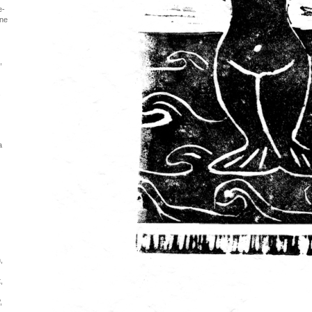
e-
nne
,
,
a
,
,
,