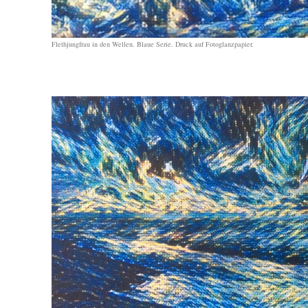
Flethjungfrau in den Wellen. Blaue Serie. Druck auf Fotoglanzpapier.