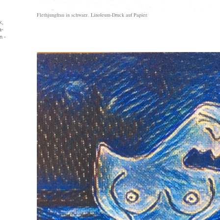
Flethjungfrau in schwarz. Linoleum-Druck auf Papier.
k,
a-
n -