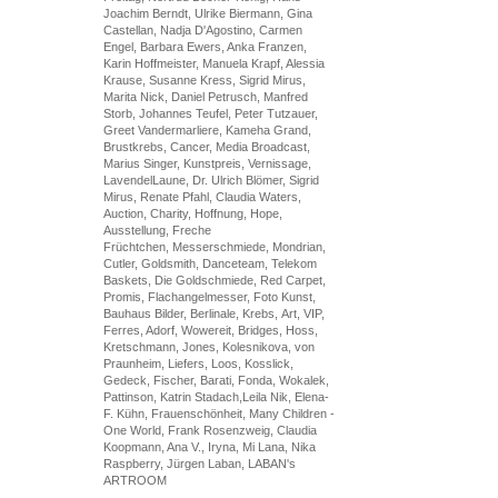
Joachim Berndt, Ulrike Biermann, Gina
Castellan, Nadja D'Agostino, Carmen
Engel, Barbara Ewers, Anka Franzen,
Karin Hoffmeister, Manuela Krapf, Alessia
Krause, Susanne Kress, Sigrid Mirus,
Marita Nick, Daniel Petrusch, Manfred
Storb, Johannes Teufel, Peter Tutzauer,
Greet Vandermarliere, Kameha Grand,
Brustkrebs, Cancer, Media Broadcast,
Marius Singer, Kunstpreis, Vernissage,
LavendelLaune, Dr. Ulrich Blömer, Sigrid
Mirus, Renate Pfahl, Claudia Waters,
Auction, Charity, Hoffnung, Hope,
Ausstellung, Freche
Früchtchen, Messerschmiede, Mondrian,
Cutler, Goldsmith, Danceteam, Telekom
Baskets, Die Goldschmiede, Red Carpet,
Promis, Flachangelmesser, Foto Kunst,
Bauhaus Bilder, Berlinale, Krebs, Art, VIP,
Ferres, Adorf, Wowereit, Bridges, Hoss,
Kretschmann, Jones, Kolesnikova, von
Praunheim, Liefers, Loos, Kosslick,
Gedeck, Fischer, Barati, Fonda, Wokalek,
Pattinson, Katrin Stadach,Leila Nik, Elena-
F. Kühn, Frauenschönheit, Many Children -
One World, Frank Rosenzweig, Claudia
Koopmann, Ana V., Iryna, Mi Lana, Nika
Raspberry, Jürgen Laban, LABAN's
ARTROOM