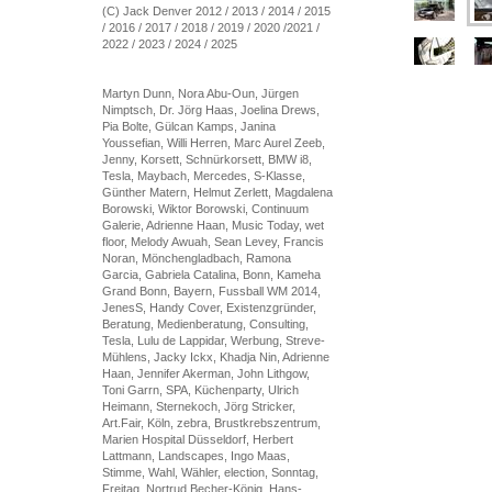
(C) Jack Denver 2012 / 2013 / 2014 / 2015
/ 2016 / 2017 / 2018 / 2019 / 2020 /2021 /
2022 / 2023 / 2024 / 2025
Martyn Dunn, Nora Abu-Oun, Jürgen
Nimptsch, Dr. Jörg Haas, Joelina Drews,
Pia Bolte, Gülcan Kamps, Janina
Youssefian, Willi Herren, Marc Aurel Zeeb,
Jenny, Korsett, Schnürkorsett, BMW i8,
Tesla, Maybach, Mercedes, S-Klasse,
Günther Matern, Helmut Zerlett, Magdalena
Borowski, Wiktor Borowski, Continuum
Galerie, Adrienne Haan, Music Today, wet
floor, Melody Awuah, Sean Levey, Francis
Noran, Mönchengladbach, Ramona
Garcia, Gabriela Catalina, Bonn, Kameha
Grand Bonn, Bayern, Fussball WM 2014,
JenesS, Handy Cover, Existenzgründer,
Beratung, Medienberatung, Consulting,
Tesla, Lulu de Lappidar, Werbung, Streve-
Mühlens, Jacky Ickx, Khadja Nin, Adrienne
Haan, Jennifer Akerman, John Lithgow,
Toni Garrn, SPA, Küchenparty, Ulrich
Heimann, Sternekoch, Jörg Stricker,
Art.Fair, Köln, zebra, Brustkrebszentrum,
Marien Hospital Düsseldorf, Herbert
Lattmann, Landscapes, Ingo Maas,
Stimme, Wahl, Wähler, election, Sonntag,
Freitag, Nortrud Becher-König, Hans-