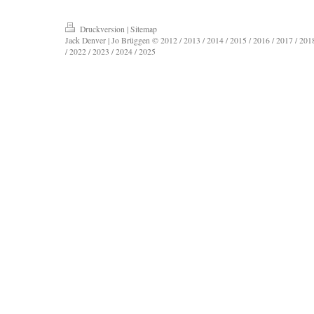
Druckversion
|
Sitemap
Jack Denver | Jo Brüggen © 2012 / 2013 / 2014 / 2015 / 2016 / 2017 / 2018
/ 2022 / 2023 / 2024 / 2025