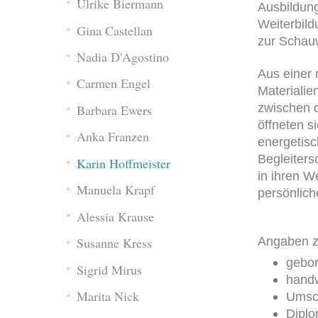
Ulrike Biermann
Ausbildung
Weiterbild
Gina Castellan
zur Schauw
Nadia D'Agostino
Aus einer
Carmen Engel
Materialie
zwischen 
Barbara Ewers
öffneten s
Anka Franzen
energetisc
Begleiters
Karin Hoffmeister
in ihren W
Manuela Krapf
persönlich
Alessia Krause
Angaben z
Susanne Kress
gebo
Sigrid Mirus
handw
Marita Nick
Umsch
Diplo