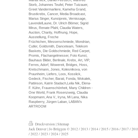
Storb, Johannes Teufel, Peter Tutzauer,
Greet Vandermarliere, Kameha Grand,
Brustkrebs, Cancer, Media Broadcast,
Marius Singer, Kunstpreis, Vernissage,
LavendelLaune, Dr. Ulrich Blömer, Sigrid
Mirus, Renate Pfahl, Claudia Waters,
Auction, Charity, Hoffnung, Hope,
Ausstellung, Freche
Früchtchen, Messerschmiede, Mondrian,
Cutler, Goldsmith, Danceteam, Telekom
Baskets, Die Goldschmiede, Red Carpet,
Promis, Flachangelmesser, Foto Kunst,
Bauhaus Bilder, Berlinale, Krebs, Art, VIP,
Ferres, Adorf, Wowereit, Bridges, Hoss,
Kretschmann, Jones, Kolesnikova, von
Praunheim, Liefers, Loos, Kosslick,
Gedeck, Fischer, Barati, Fonda, Wokalek,
Pattinson, Katrin Stadach,Leila Nik, Elena-
F. Kühn, Frauenschönheit, Many Children -
One World, Frank Rosenzweig, Claudia
Koopmann, Ana V., Iryna, Mi Lana, Nika
Raspberry, Jürgen Laban, LABAN's
ARTROOM
Druckversion
|
Sitemap
Jack Denver | Jo Brüggen © 2012 / 2013 / 2014 / 2015 / 2016 / 2017 / 2018
/ 2022 / 2023 / 2024 / 2025