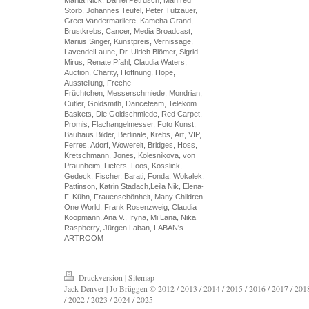
Storb, Johannes Teufel, Peter Tutzauer,
Greet Vandermarliere, Kameha Grand,
Brustkrebs, Cancer, Media Broadcast,
Marius Singer, Kunstpreis, Vernissage,
LavendelLaune, Dr. Ulrich Blömer, Sigrid
Mirus, Renate Pfahl, Claudia Waters,
Auction, Charity, Hoffnung, Hope,
Ausstellung, Freche
Früchtchen, Messerschmiede, Mondrian,
Cutler, Goldsmith, Danceteam, Telekom
Baskets, Die Goldschmiede, Red Carpet,
Promis, Flachangelmesser, Foto Kunst,
Bauhaus Bilder, Berlinale, Krebs, Art, VIP,
Ferres, Adorf, Wowereit, Bridges, Hoss,
Kretschmann, Jones, Kolesnikova, von
Praunheim, Liefers, Loos, Kosslick,
Gedeck, Fischer, Barati, Fonda, Wokalek,
Pattinson, Katrin Stadach,Leila Nik, Elena-
F. Kühn, Frauenschönheit, Many Children -
One World, Frank Rosenzweig, Claudia
Koopmann, Ana V., Iryna, Mi Lana, Nika
Raspberry, Jürgen Laban, LABAN's
ARTROOM
Druckversion
|
Sitemap
Jack Denver | Jo Brüggen © 2012 / 2013 / 2014 / 2015 / 2016 / 2017 / 2018
/ 2022 / 2023 / 2024 / 2025