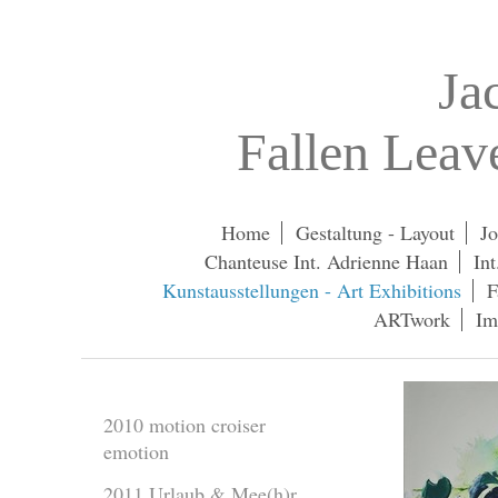
Ja
Fallen Lea
Home
Gestaltung - Layout
Jo
Chanteuse Int. Adrienne Haan
In
Kunstausstellungen - Art Exhibitions
F
ARTwork
Im
2010 motion croiser
emotion
2011 Urlaub & Mee(h)r