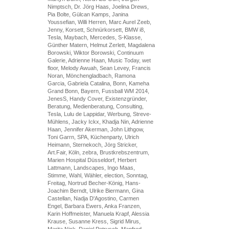
Nimptsch, Dr. Jörg Haas, Joelina Drews,
Pia Bolte, Gülcan Kamps, Janina
Youssefian, Willi Herren, Marc Aurel Zeeb,
Jenny, Korsett, Schnürkorsett, BMW i8,
Tesla, Maybach, Mercedes, S-Klasse,
Günther Matern, Helmut Zerlett, Magdalena
Borowski, Wiktor Borowski, Continuum
Galerie, Adrienne Haan, Music Today, wet
floor, Melody Awuah, Sean Levey, Francis
Noran, Mönchengladbach, Ramona
Garcia, Gabriela Catalina, Bonn, Kameha
Grand Bonn, Bayern, Fussball WM 2014,
JenesS, Handy Cover, Existenzgründer,
Beratung, Medienberatung, Consulting,
Tesla, Lulu de Lappidar, Werbung, Streve-
Mühlens, Jacky Ickx, Khadja Nin, Adrienne
Haan, Jennifer Akerman, John Lithgow,
Toni Garrn, SPA, Küchenparty, Ulrich
Heimann, Sternekoch, Jörg Stricker,
Art.Fair, Köln, zebra, Brustkrebszentrum,
Marien Hospital Düsseldorf, Herbert
Lattmann, Landscapes, Ingo Maas,
Stimme, Wahl, Wähler, election, Sonntag,
Freitag, Nortrud Becher-König, Hans-
Joachim Berndt, Ulrike Biermann, Gina
Castellan, Nadja D'Agostino, Carmen
Engel, Barbara Ewers, Anka Franzen,
Karin Hoffmeister, Manuela Krapf, Alessia
Krause, Susanne Kress, Sigrid Mirus,
Marita Nick, Daniel Petrusch, Manfred