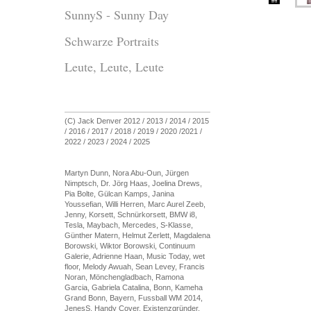
SunnyS - Sunny Day
Schwarze Portraits
Leute, Leute, Leute
(C) Jack Denver 2012 / 2013 / 2014 / 2015
/ 2016 / 2017 / 2018 / 2019 / 2020 /2021 /
2022 / 2023 / 2024 / 2025
Martyn Dunn, Nora Abu-Oun, Jürgen
Nimptsch, Dr. Jörg Haas, Joelina Drews,
Pia Bolte, Gülcan Kamps, Janina
Youssefian, Willi Herren, Marc Aurel Zeeb,
Jenny, Korsett, Schnürkorsett, BMW i8,
Tesla, Maybach, Mercedes, S-Klasse,
Günther Matern, Helmut Zerlett, Magdalena
Borowski, Wiktor Borowski, Continuum
Galerie, Adrienne Haan, Music Today, wet
floor, Melody Awuah, Sean Levey, Francis
Noran, Mönchengladbach, Ramona
Garcia, Gabriela Catalina, Bonn, Kameha
Grand Bonn, Bayern, Fussball WM 2014,
JenesS, Handy Cover, Existenzgründer,