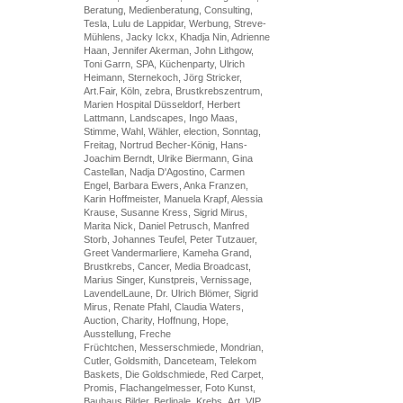
Beratung, Medienberatung, Consulting,
Tesla, Lulu de Lappidar, Werbung, Streve-
Mühlens, Jacky Ickx, Khadja Nin, Adrienne
Haan, Jennifer Akerman, John Lithgow,
Toni Garrn, SPA, Küchenparty, Ulrich
Heimann, Sternekoch, Jörg Stricker,
Art.Fair, Köln, zebra, Brustkrebszentrum,
Marien Hospital Düsseldorf, Herbert
Lattmann, Landscapes, Ingo Maas,
Stimme, Wahl, Wähler, election, Sonntag,
Freitag, Nortrud Becher-König, Hans-
Joachim Berndt, Ulrike Biermann, Gina
Castellan, Nadja D'Agostino, Carmen
Engel, Barbara Ewers, Anka Franzen,
Karin Hoffmeister, Manuela Krapf, Alessia
Krause, Susanne Kress, Sigrid Mirus,
Marita Nick, Daniel Petrusch, Manfred
Storb, Johannes Teufel, Peter Tutzauer,
Greet Vandermarliere, Kameha Grand,
Brustkrebs, Cancer, Media Broadcast,
Marius Singer, Kunstpreis, Vernissage,
LavendelLaune, Dr. Ulrich Blömer, Sigrid
Mirus, Renate Pfahl, Claudia Waters,
Auction, Charity, Hoffnung, Hope,
Ausstellung, Freche
Früchtchen, Messerschmiede, Mondrian,
Cutler, Goldsmith, Danceteam, Telekom
Baskets, Die Goldschmiede, Red Carpet,
Promis, Flachangelmesser, Foto Kunst,
Bauhaus Bilder, Berlinale, Krebs, Art, VIP,