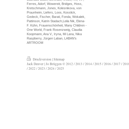
Ferres, Adorf, Wowereit, Bridges, Hoss,
Kretschmann, Jones, Kolesnikova, von
Praunheim, Liefers, Loos, Kosslick,
Gedeck, Fischer, Barati, Fonda, Wokalek,
Pattinson, Katrin Stadach,Leila Nik, Elena-
F. Kühn, Frauenschönheit, Many Children -
One World, Frank Rosenzweig, Claudia
Koopmann, Ana V., Iryna, Mi Lana, Nika
Raspberry, Jürgen Laban, LABAN's
ARTROOM
Druckversion
|
Sitemap
Jack Denver | Jo Brüggen © 2012 / 2013 / 2014 / 2015 / 2016 / 2017 / 2018
/ 2022 / 2023 / 2024 / 2025