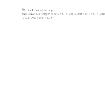
Druckversion
|
Sitemap
Jack Denver | Jo Brüggen © 2012 / 2013 / 2014 / 2015 / 2016 / 2017 / 2018
/ 2022 / 2023 / 2024 / 2025