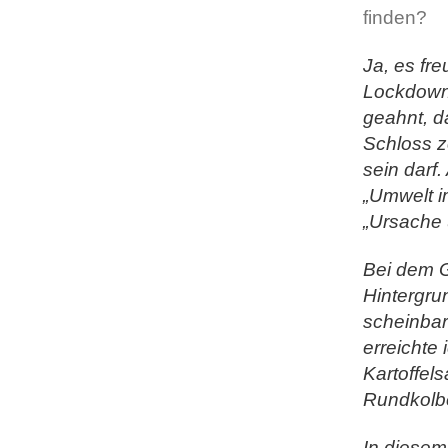
finden?
Ja, es fr
Lockdowns
geahnt, d
Schloss z
sein darf
„Umwelt i
„Ursache 
Bei dem G
Hintergru
scheinbar
erreichte
Kartoffels
Rundkolb
In diesem