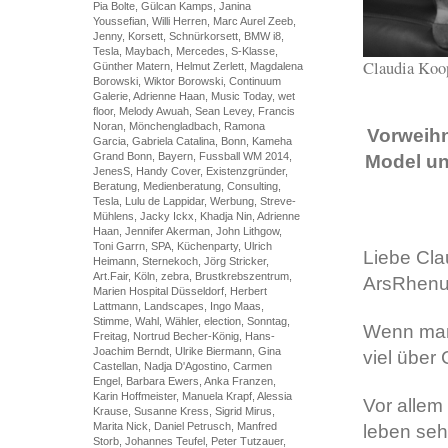
Pia Bolte, Gülcan Kamps, Janina
Youssefian, Willi Herren, Marc Aurel Zeeb,
Jenny, Korsett, Schnürkorsett, BMW i8,
Tesla, Maybach, Mercedes, S-Klasse,
Claudia Koo
Günther Matern, Helmut Zerlett, Magdalena
Borowski, Wiktor Borowski, Continuum
Galerie, Adrienne Haan, Music Today, wet
floor, Melody Awuah, Sean Levey, Francis
Noran, Mönchengladbach, Ramona
Vorweihn
Garcia, Gabriela Catalina, Bonn, Kameha
Grand Bonn, Bayern, Fussball WM 2014,
Model un
JenesS, Handy Cover, Existenzgründer,
Beratung, Medienberatung, Consulting,
Tesla, Lulu de Lappidar, Werbung, Streve-
Mühlens, Jacky Ickx, Khadja Nin, Adrienne
Haan, Jennifer Akerman, John Lithgow,
Toni Garrn, SPA, Küchenparty, Ulrich
Liebe Cla
Heimann, Sternekoch, Jörg Stricker,
Art.Fair, Köln, zebra, Brustkrebszentrum,
ArsRhenus
Marien Hospital Düsseldorf, Herbert
Lattmann, Landscapes, Ingo Maas,
Stimme, Wahl, Wähler, election, Sonntag,
Wenn man 
Freitag, Nortrud Becher-König, Hans-
Joachim Berndt, Ulrike Biermann, Gina
viel über
Castellan, Nadja D'Agostino, Carmen
Engel, Barbara Ewers, Anka Franzen,
Karin Hoffmeister, Manuela Krapf, Alessia
Vor allem
Krause, Susanne Kress, Sigrid Mirus,
Marita Nick, Daniel Petrusch, Manfred
leben seh
Storb, Johannes Teufel, Peter Tutzauer,