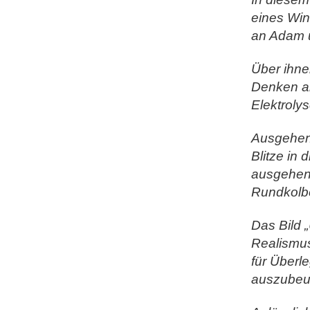
eines Win
an Adam u
Über ihne
Denken an
Elektroly
Ausgehend
Blitze in
ausgehend
Rundkolbe
Das Bild
Realismus
für Überl
auszubeu