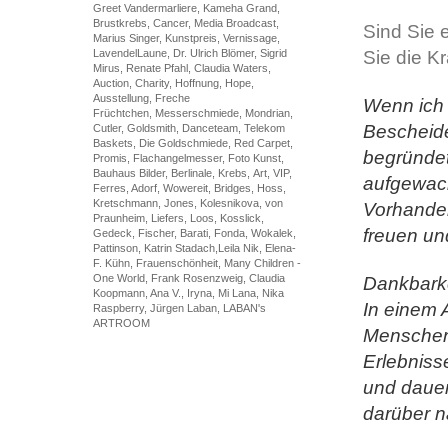
Greet Vandermarliere, Kameha Grand,
Brustkrebs, Cancer, Media Broadcast,
Sind Sie 
Marius Singer, Kunstpreis, Vernissage,
LavendelLaune, Dr. Ulrich Blömer, Sigrid
Sie die K
Mirus, Renate Pfahl, Claudia Waters,
Auction, Charity, Hoffnung, Hope,
Ausstellung, Freche
Wenn ich 
Früchtchen, Messerschmiede, Mondrian,
Bescheide
Cutler, Goldsmith, Danceteam, Telekom
Baskets, Die Goldschmiede, Red Carpet,
begründet
Promis, Flachangelmesser, Foto Kunst,
Bauhaus Bilder, Berlinale, Krebs, Art, VIP,
aufgewach
Ferres, Adorf, Wowereit, Bridges, Hoss,
Kretschmann, Jones, Kolesnikova, von
Vorhanden
Praunheim, Liefers, Loos, Kosslick,
freuen un
Gedeck, Fischer, Barati, Fonda, Wokalek,
Pattinson, Katrin Stadach,Leila Nik, Elena-
F. Kühn, Frauenschönheit, Many Children -
One World, Frank Rosenzweig, Claudia
Dankbarke
Koopmann, Ana V., Iryna, Mi Lana, Nika
In einem 
Raspberry, Jürgen Laban, LABAN's
ARTROOM
Menschen 
Erlebniss
und dauer
darüber n