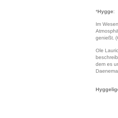
*
Hygge
:
Im Wesent
Atmosphär
genießt. 
Ole Lauri
beschreib
dem es um
Daenemar
Hyggelig