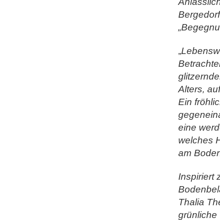
Anlässlic
Bergedorf
„Begegnun
„
Lebenswe
Betrachter
glitzernd
Alters, a
Ein fröhl
gegeneina
eine werd
welches H
am Boden
Inspirier
Bodenbela
Thalia T
grünliche