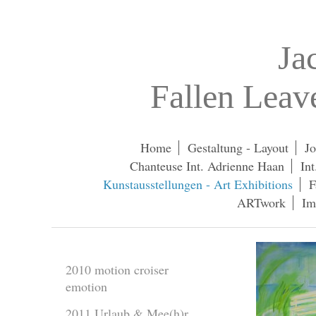
Ja
Fallen Lea
Home
Gestaltung - Layout
Jo
Chanteuse Int. Adrienne Haan
In
Kunstausstellungen - Art Exhibitions
F
ARTwork
Im
2010 motion croiser
emotion
2011 Urlaub & Mee(h)r