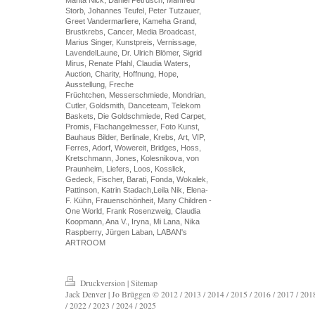
Storb, Johannes Teufel, Peter Tutzauer,
Greet Vandermarliere, Kameha Grand,
Brustkrebs, Cancer, Media Broadcast,
Marius Singer, Kunstpreis, Vernissage,
LavendelLaune, Dr. Ulrich Blömer, Sigrid
Mirus, Renate Pfahl, Claudia Waters,
Auction, Charity, Hoffnung, Hope,
Ausstellung, Freche
Früchtchen, Messerschmiede, Mondrian,
Cutler, Goldsmith, Danceteam, Telekom
Baskets, Die Goldschmiede, Red Carpet,
Promis, Flachangelmesser, Foto Kunst,
Bauhaus Bilder, Berlinale, Krebs, Art, VIP,
Ferres, Adorf, Wowereit, Bridges, Hoss,
Kretschmann, Jones, Kolesnikova, von
Praunheim, Liefers, Loos, Kosslick,
Gedeck, Fischer, Barati, Fonda, Wokalek,
Pattinson, Katrin Stadach,Leila Nik, Elena-
F. Kühn, Frauenschönheit, Many Children -
One World, Frank Rosenzweig, Claudia
Koopmann, Ana V., Iryna, Mi Lana, Nika
Raspberry, Jürgen Laban, LABAN's
ARTROOM
Druckversion
|
Sitemap
Jack Denver | Jo Brüggen © 2012 / 2013 / 2014 / 2015 / 2016 / 2017 / 2018
/ 2022 / 2023 / 2024 / 2025