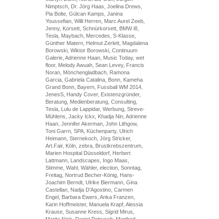
Nimptsch, Dr. Jörg Haas, Joelina Drews,
Pia Bolte, Gülcan Kamps, Janina
Youssefian, Willi Herren, Marc Aurel Zeeb,
Jenny, Korsett, Schnürkorsett, BMW i8,
Tesla, Maybach, Mercedes, S-Klasse,
Günther Matern, Helmut Zerlett, Magdalena
Borowski, Wiktor Borowski, Continuum
Galerie, Adrienne Haan, Music Today, wet
floor, Melody Awuah, Sean Levey, Francis
Noran, Mönchengladbach, Ramona
Garcia, Gabriela Catalina, Bonn, Kameha
Grand Bonn, Bayern, Fussball WM 2014,
JenesS, Handy Cover, Existenzgründer,
Beratung, Medienberatung, Consulting,
Tesla, Lulu de Lappidar, Werbung, Streve-
Mühlens, Jacky Ickx, Khadja Nin, Adrienne
Haan, Jennifer Akerman, John Lithgow,
Toni Garrn, SPA, Küchenparty, Ulrich
Heimann, Sternekoch, Jörg Stricker,
Art.Fair, Köln, zebra, Brustkrebszentrum,
Marien Hospital Düsseldorf, Herbert
Lattmann, Landscapes, Ingo Maas,
Stimme, Wahl, Wähler, election, Sonntag,
Freitag, Nortrud Becher-König, Hans-
Joachim Berndt, Ulrike Biermann, Gina
Castellan, Nadja D'Agostino, Carmen
Engel, Barbara Ewers, Anka Franzen,
Karin Hoffmeister, Manuela Krapf, Alessia
Krause, Susanne Kress, Sigrid Mirus,
Marita Nick, Daniel Petrusch, Manfred