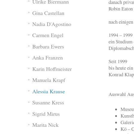
Ulrike Biermann
danach priva
Robin Eaton
Gina Castellan
nach einigen
Nadia D'Agostino
Carmen Engel
1994 – 1999
ein Studium 
Barbara Ewers
Diplomabsch
Anka Franzen
Seit 1999
bis heute ei
Karin Hoffmeister
Konrad Klape
Manuela Krapf
Alessia Krause
Auswahl Aus
Susanne Kress
Museum
Sigrid Mirus
Kunsth
Galeri
Marita Nick
Kö – G