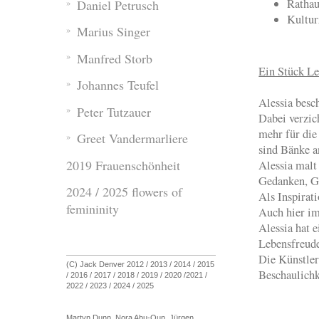
Rathau
Daniel Petrusch
Kultur
Marius Singer
Manfred Storb
Ein Stück L
Johannes Teufel
Alessia besc
Peter Tutzauer
Dabei verzich
mehr für di
Greet Vandermarliere
sind Bänke a
2019 Frauenschönheit
Alessia malt
Gedanken, G
2024 / 2025 flowers of
Als Inspirati
femininity
Auch hier i
Alessia hat e
Lebensfreude
Die Künstler
(C) Jack Denver 2012 / 2013 / 2014 / 2015
Beschaulichk
/ 2016 / 2017 / 2018 / 2019 / 2020 /2021 /
2022 / 2023 / 2024 / 2025
Martyn Dunn, Nora Abu-Oun, Jürgen