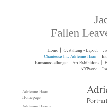
Ja
Fallen Lea
Home
Gestaltung - Layout
Jo
Chanteuse Int. Adrienne Haan
In
Kunstausstellungen - Art Exhibitions
F
ARTwork
Im
Adri
Adrienne Haan -
Homepage
Portrai
Adrienne Haan -