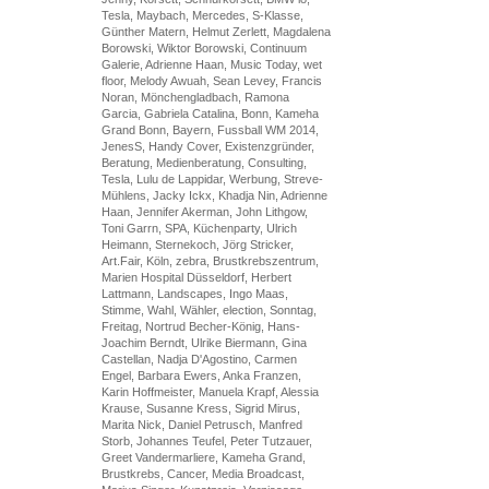
Tesla, Maybach, Mercedes, S-Klasse,
Günther Matern, Helmut Zerlett, Magdalena
Borowski, Wiktor Borowski, Continuum
Galerie, Adrienne Haan, Music Today, wet
floor, Melody Awuah, Sean Levey, Francis
Noran, Mönchengladbach, Ramona
Garcia, Gabriela Catalina, Bonn, Kameha
Grand Bonn, Bayern, Fussball WM 2014,
JenesS, Handy Cover, Existenzgründer,
Beratung, Medienberatung, Consulting,
Tesla, Lulu de Lappidar, Werbung, Streve-
Mühlens, Jacky Ickx, Khadja Nin, Adrienne
Haan, Jennifer Akerman, John Lithgow,
Toni Garrn, SPA, Küchenparty, Ulrich
Heimann, Sternekoch, Jörg Stricker,
Art.Fair, Köln, zebra, Brustkrebszentrum,
Marien Hospital Düsseldorf, Herbert
Lattmann, Landscapes, Ingo Maas,
Stimme, Wahl, Wähler, election, Sonntag,
Freitag, Nortrud Becher-König, Hans-
Joachim Berndt, Ulrike Biermann, Gina
Castellan, Nadja D'Agostino, Carmen
Engel, Barbara Ewers, Anka Franzen,
Karin Hoffmeister, Manuela Krapf, Alessia
Krause, Susanne Kress, Sigrid Mirus,
Marita Nick, Daniel Petrusch, Manfred
Storb, Johannes Teufel, Peter Tutzauer,
Greet Vandermarliere, Kameha Grand,
Brustkrebs, Cancer, Media Broadcast,