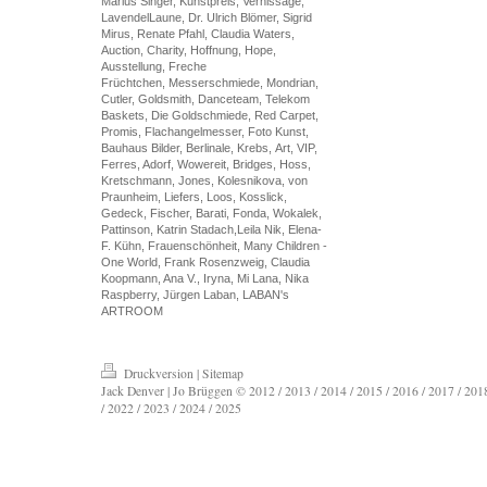
Marius Singer, Kunstpreis, Vernissage,
LavendelLaune, Dr. Ulrich Blömer, Sigrid
Mirus, Renate Pfahl, Claudia Waters,
Auction, Charity, Hoffnung, Hope,
Ausstellung, Freche
Früchtchen, Messerschmiede, Mondrian,
Cutler, Goldsmith, Danceteam, Telekom
Baskets, Die Goldschmiede, Red Carpet,
Promis, Flachangelmesser, Foto Kunst,
Bauhaus Bilder, Berlinale, Krebs, Art, VIP,
Ferres, Adorf, Wowereit, Bridges, Hoss,
Kretschmann, Jones, Kolesnikova, von
Praunheim, Liefers, Loos, Kosslick,
Gedeck, Fischer, Barati, Fonda, Wokalek,
Pattinson, Katrin Stadach,Leila Nik, Elena-
F. Kühn, Frauenschönheit, Many Children -
One World, Frank Rosenzweig, Claudia
Koopmann, Ana V., Iryna, Mi Lana, Nika
Raspberry, Jürgen Laban, LABAN's
ARTROOM
Druckversion
|
Sitemap
Jack Denver | Jo Brüggen © 2012 / 2013 / 2014 / 2015 / 2016 / 2017 / 2018
/ 2022 / 2023 / 2024 / 2025