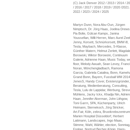
(C) Jack Denver 2012 / 2013 / 2014 / 2
/ 2016 / 2017 / 2018 / 2019 / 2020 /2021 
2022 / 2023 / 2024 / 2025
Martyn Dunn, Nora Abu-Oun, Jürgen
Nimptsch, Dr. Jörg Haas, Joelina Drews
Pia Bolte, Gülcan Kamps, Janina
Youssefian, Willi Herren, Marc Aurel Zee
Jenny, Korsett, Schnürkorsett, BMW i8,
Tesla, Maybach, Mercedes, S-Klasse,
Günther Matern, Helmut Zerlett, Magdal
Borowski, Wiktor Borowski, Continuum
Galerie, Adrienne Haan, Music Today, w
floor, Melody Awuah, Sean Levey, Franc
Noran, Mönchengladbach, Ramona
Garcia, Gabriela Catalina, Bonn, Kameh
Grand Bonn, Bayern, Fussball WM 2014
JenesS, Handy Cover, Existenzgründer,
Beratung, Medienberatung, Consulting,
Tesla, Lulu de Lappidar, Werbung, Strev
Mühlens, Jacky Ickx, Khadja Nin, Adrie
Haan, Jennifer Akerman, John Lithgow,
Toni Garrn, SPA, Küchenparty, Ulrich
Heimann, Sternekoch, Jörg Stricker,
Art.Fair, Köln, zebra, Brustkrebszentrum
Marien Hospital Düsseldorf, Herbert
Lattmann, Landscapes, Ingo Maas,
Stimme, Wahl, Wähler, election, Sonntag
Freitag, Nortrud Becher-König, Hans-