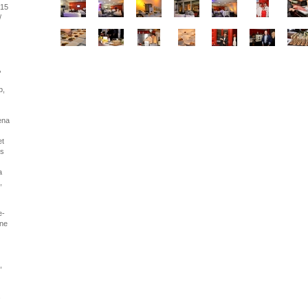
015
/
,
b,
ena
et
is
a
,
e-
nne
,
,