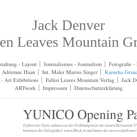
Jack Denver
len Leaves Mountain G
taltung - Layout
Journalismus - Journalism
Fotografie -
. Adrienne Haan
Int. Maler Marius Singer
Kameha Grand
- Art Exhibitions
Fallen Leaves Mountain Verlag
Jack D
ARTwork
Impressum
Datenschutzerklärung
YUNICO Opening Pa
Zahlreiche Gäste nahmen an der Eröffnungsfeier des neuen Restaurant
bekamen die Gelegenheit einen Blick in und hinter die neu erschaffenen 