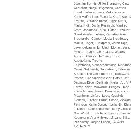
Joachim Berndt, Ulrike Biermann, Gina
Castellan, Nadja D'Agostino, Carmen
Engel, Barbara Ewers, Anka Franzen,
Karin Hoffmeister, Manuela Krapf, Alessi
Krause, Susanne Kress, Sigrid Mirus,
Marita Nick, Daniel Petrusch, Manfred
Storb, Johannes Teufel, Peter Tutzauer,
Greet Vandermarliere, Kameha Grand,
Brustkrebs, Cancer, Media Broadcast,
Marius Singer, Kunstpreis, Vernissage,
LavendelLaune, Dr. Ulrich Blömer, Sigrid
Mirus, Renate Pfahl, Claudia Waters,
Auction, Charity, Hoffnung, Hope,
Ausstellung, Freche
Früchtchen, Messerschmiede, Mondrian
Cutler, Goldsmith, Danceteam, Telekom
Baskets, Die Goldschmiede, Red Carpet
Promis, Flachangelmesser, Foto Kunst,
Bauhaus Bilder, Berlinale, Krebs, Art, VIP
Ferres, Adorf, Wowereit, Bridges, Hoss,
Kretschmann, Jones, Kolesnikova, von
Praunheim, Liefers, Loos, Kosslick,
Gedeck, Fischer, Barati, Fonda, Wokale
Pattinson, Katrin Stadach,Leila Nik, Elen
F. Kühn, Frauenschönheit, Many Childre
One World, Frank Rosenzweig, Claudia
Koopmann, Ana V., Iryna, Mi Lana, Nika
Raspberry, Jürgen Laban, LABAN's
ARTROOM