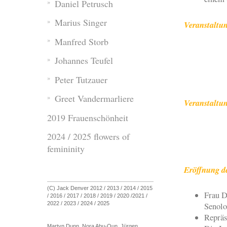
Daniel Petrusch
Marius Singer
Veranstaltun
Manfred Storb
Media 
Joseph-
Johannes Teufel
5322
Peter Tutzauer
Ger
Greet Vandermarliere
Veranstaltu
2019 Frauenschönheit
Freitag, 
2024 / 2025 flowers of
Sonntag,
femininity
Eröffnung d
(C) Jack Denver 2012 / 2013 / 2014 / 2015
Frau D
/ 2016 / 2017 / 2018 / 2019 / 2020 /2021 /
2022 / 2023 / 2024 / 2025
Senolo
Repräs
Martyn Dunn, Nora Abu-Oun, Jürgen