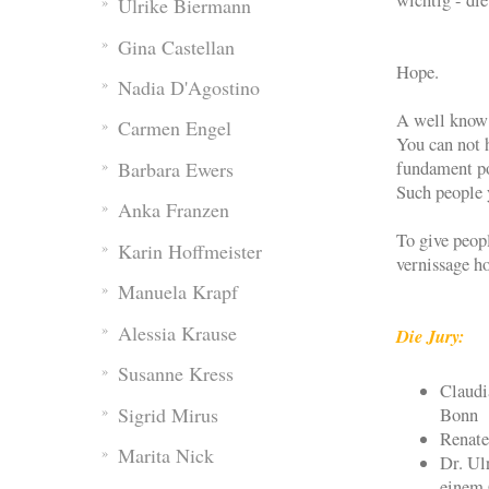
wichtig - di
Ulrike Biermann
Gina Castellan
Hope.
Nadia D'Agostino
A well know 
Carmen Engel
You can not h
Barbara Ewers
fundament po
Such people y
Anka Franzen
To give peop
Karin Hoffmeister
vernissage h
Manuela Krapf
Alessia Krause
Die Jury:
Susanne Kress
Claudi
Sigrid Mirus
Bonn
Renate
Marita Nick
Dr. Ul
einem