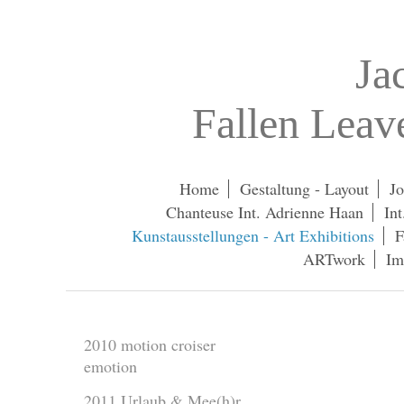
Ja
Fallen Lea
Home
Gestaltung - Layout
Jo
Chanteuse Int. Adrienne Haan
In
Kunstausstellungen - Art Exhibitions
F
ARTwork
Im
2010 motion croiser
emotion
2011 Urlaub & Mee(h)r