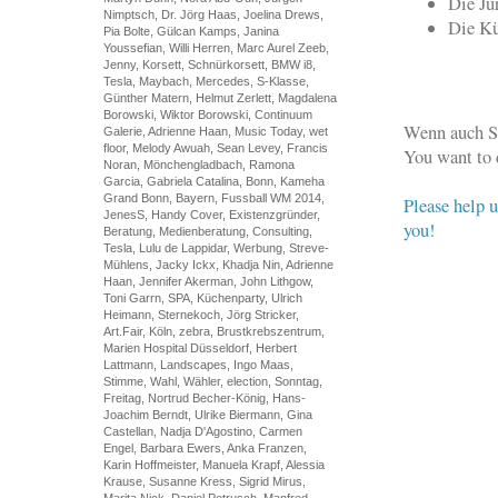
Die Ju
Nimptsch, Dr. Jörg Haas, Joelina Drews,
Die Kü
Pia Bolte, Gülcan Kamps, Janina
Youssefian, Willi Herren, Marc Aurel Zeeb,
Jenny, Korsett, Schnürkorsett, BMW i8,
Tesla, Maybach, Mercedes, S-Klasse,
Günther Matern, Helmut Zerlett, Magdalena
Borowski, Wiktor Borowski, Continuum
Wenn auch S
Galerie, Adrienne Haan, Music Today, wet
floor, Melody Awuah, Sean Levey, Francis
You want to 
Noran, Mönchengladbach, Ramona
Garcia, Gabriela Catalina, Bonn, Kameha
Grand Bonn, Bayern, Fussball WM 2014,
Please help u
JenesS, Handy Cover, Existenzgründer,
you!
Beratung, Medienberatung, Consulting,
Tesla, Lulu de Lappidar, Werbung, Streve-
Mühlens, Jacky Ickx, Khadja Nin, Adrienne
Haan, Jennifer Akerman, John Lithgow,
Toni Garrn, SPA, Küchenparty, Ulrich
Heimann, Sternekoch, Jörg Stricker,
Art.Fair, Köln, zebra, Brustkrebszentrum,
Marien Hospital Düsseldorf, Herbert
Lattmann, Landscapes, Ingo Maas,
Stimme, Wahl, Wähler, election, Sonntag,
Freitag, Nortrud Becher-König, Hans-
Joachim Berndt, Ulrike Biermann, Gina
Castellan, Nadja D'Agostino, Carmen
Engel, Barbara Ewers, Anka Franzen,
Karin Hoffmeister, Manuela Krapf, Alessia
Krause, Susanne Kress, Sigrid Mirus,
Marita Nick, Daniel Petrusch, Manfred