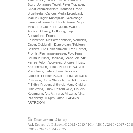
Storb, Johannes Teufel, Peter Tutzauer,
Greet Vandermarliere, Kameha Grand,
Brustkrebs, Cancer, Media Broadcast,
Marius Singer, Kunstpreis, Vernissage,
LavendelLaune, Dr. Ulrich Blömer, Sigrid
Mirus, Renate Pfahl, Claudia Waters,
Auction, Charity, Hoffnung, Hope,
Ausstellung, Freche
Früchtchen, Messerschmiede, Mondrian,
Cutler, Goldsmith, Danceteam, Telekom
Baskets, Die Goldschmiede, Red Carpet,
Promis, Flachangelmesser, Foto Kunst,
Bauhaus Bilder, Berlinale, Krebs, Art, VIP,
Ferres, Adorf, Wowereit, Bridges, Hoss,
Kretschmann, Jones, Kolesnikova, von
Praunheim, Liefers, Loos, Kosslick,
Gedeck, Fischer, Barati, Fonda, Wokalek,
Pattinson, Katrin Stadach,Leila Nik, Elena-
F. Kühn, Frauenschönheit, Many Children -
One World, Frank Rosenzweig, Claudia
Koopmann, Ana V., Iryna, Mi Lana, Nika
Raspberry, Jürgen Laban, LABAN's
ARTROOM
Druckversion
|
Sitemap
Jack Denver | Jo Brüggen © 2012 / 2013 / 2014 / 2015 / 2016 / 2017 / 2018
/ 2022 / 2023 / 2024 / 2025