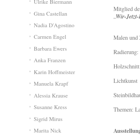
Ulrike Biermann
Mitglied de
Gina Castellan
Wir-Jetzt
„
Nadia D'Agostino
Carmen Engel
Malen und Z
Barbara Ewers
Radierung: 
Anka Franzen
Holzschnit
Karin Hoffmeister
Lichtkunst
Manuela Krapf
Steinbildha
Alessia Krause
Susanne Kress
Themen: La
Sigrid Mirus
Ausstellun
Marita Nick