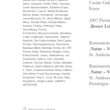
Casino Gal
Storb, Johannes Teufel, Peter Tutzauer,
Essen
Greet Vandermarliere, Kameha Grand,
Brustkrebs, Cancer, Media Broadcast,
Marius Singer, Kunstpreis, Vernissage,
LavendelLaune, Dr. Ulrich Blömer, Sigrid
2007 Preis
Mirus, Renate Pfahl, Claudia Waters,
Besser Le
„
Auction, Charity, Hoffnung, Hope,
Ausstellung, Freche
Früchtchen, Messerschmiede, Mondrian,
Cutler, Goldsmith, Danceteam, Telekom
Baskets, Die Goldschmiede, Red Carpet,
Kunstausst
Promis, Flachangelmesser, Foto Kunst,
Natur – 
„
Bauhaus Bilder, Berlinale, Krebs, Art, VIP,
Ferres, Adorf, Wowereit, Bridges, Hoss,
St. Andrea
Kretschmann, Jones, Kolesnikova, von
Praunheim, Liefers, Loos, Kosslick,
Gedeck, Fischer, Barati, Fonda, Wokalek,
Kunstausst
Pattinson, Katrin Stadach,Leila Nik, Elena-
Natur – 
F. Kühn, Frauenschönheit, Many Children -
„
One World, Frank Rosenzweig, Claudia
St. Andrea
Koopmann, Ana V., Iryna, Mi Lana, Nika
Raspberry, Jürgen Laban, LABAN's
Preisträger
ARTROOM
Druckversion
|
Sitemap