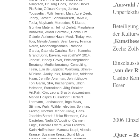
Auswahl 
„
Nimptsch, Dr. Jörg Haas, Joelina Drews,
Pia Bolte, Gülcan Kamps, Janina
Unperfekth
Youssefian, Willi Herren, Marc Aurel Zeeb,
Jenny, Korsett, Schnürkorsett, BMW i8,
Tesla, Maybach, Mercedes, S-Klasse,
Beteiligung
Günther Matern, Helmut Zerlett, Magdalena
der Kulturw
Borowski, Wiktor Borowski, Continuum
Galerie, Adrienne Haan, Music Today, wet
Kunstbes
„
floor, Melody Awuah, Sean Levey, Francis
Noran, Mönchengladbach, Ramona
Zeche Zollv
Garcia, Gabriela Catalina, Bonn, Kameha
Grand Bonn, Bayern, Fussball WM 2014,
JenesS, Handy Cover, Existenzgründer,
Einzelausst
Beratung, Medienberatung, Consulting,
von der R
„
Tesla, Lulu de Lappidar, Werbung, Streve-
Mühlens, Jacky Ickx, Khadja Nin, Adrienne
Casino Ko
Haan, Jennifer Akerman, John Lithgow,
Toni Garrn, SPA, Küchenparty, Ulrich
Essen
Heimann, Sternekoch, Jörg Stricker,
Art.Fair, Köln, zebra, Brustkrebszentrum,
Marien Hospital Düsseldorf, Herbert
Lattmann, Landscapes, Ingo Maas,
Stimme, Wahl, Wähler, election, Sonntag,
Freitag, Nortrud Becher-König, Hans-
Joachim Berndt, Ulrike Biermann, Gina
2006 Einzel
Castellan, Nadja D'Agostino, Carmen
Engel, Barbara Ewers, Anka Franzen,
Karin Hoffmeister, Manuela Krapf, Alessia
Quer – Be
„
Krause, Susanne Kress, Sigrid Mirus,
Marita Nick, Daniel Petrusch, Manfred