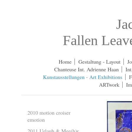
Ja
Fallen Lea
Home
Gestaltung - Layout
Jo
Chanteuse Int. Adrienne Haan
In
Kunstausstellungen - Art Exhibitions
F
ARTwork
Im
2010 motion croiser
emotion
2011 Urlaub & Mee(h)r