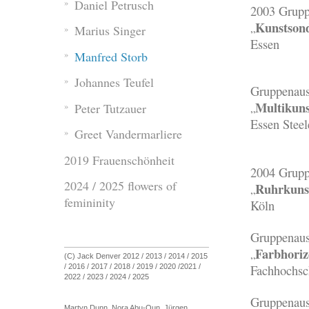
Daniel Petrusch
2003 Grupp
Kunstson
„
Marius Singer
Essen
Manfred Storb
Johannes Teufel
Gruppenaus
Multikun
Peter Tutzauer
„
Essen Steel
Greet Vandermarliere
2019 Frauenschönheit
2004 Grupp
2024 / 2025 flowers of
Ruhrkunst
„
femininity
Köln
Gruppenaus
Farbhoriz
„
(C) Jack Denver 2012 / 2013 / 2014 / 2015
/ 2016 / 2017 / 2018 / 2019 / 2020 /2021 /
Fachhochsc
2022 / 2023 / 2024 / 2025
Gruppenaus
Martyn Dunn, Nora Abu-Oun, Jürgen