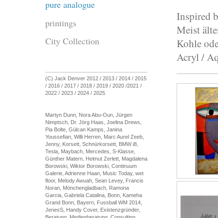
pure analogue
Inspired 
printings
Meist ält
City Collection
Kohle oder
Acryl / A
(C) Jack Denver 2012 / 2013 / 2014 / 2015
/ 2016 / 2017 / 2018 / 2019 / 2020 /2021 /
2022 / 2023 / 2024 / 2025
Martyn Dunn, Nora Abu-Oun, Jürgen
Nimptsch, Dr. Jörg Haas, Joelina Drews,
Pia Bolte, Gülcan Kamps, Janina
Youssefian, Willi Herren, Marc Aurel Zeeb,
Jenny, Korsett, Schnürkorsett, BMW i8,
Tesla, Maybach, Mercedes, S-Klasse,
Günther Matern, Helmut Zerlett, Magdalena
Borowski, Wiktor Borowski, Continuum
Galerie, Adrienne Haan, Music Today, wet
floor, Melody Awuah, Sean Levey, Francis
Noran, Mönchengladbach, Ramona
Garcia, Gabriela Catalina, Bonn, Kameha
Grand Bonn, Bayern, Fussball WM 2014,
JenesS, Handy Cover, Existenzgründer,
Beratung, Medienberatung, Consulting,