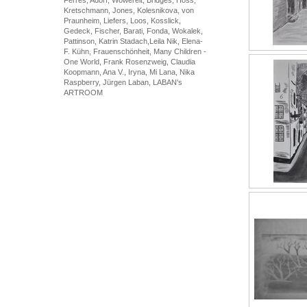
Ferres, Adorf, Wowereit, Bridges, Hoss,
Kretschmann, Jones, Kolesnikova, von
Praunheim, Liefers, Loos, Kosslick,
Gedeck, Fischer, Barati, Fonda, Wokalek,
Pattinson, Katrin Stadach,Leila Nik, Elena-
F. Kühn, Frauenschönheit, Many Children -
One World, Frank Rosenzweig, Claudia
Koopmann, Ana V., Iryna, Mi Lana, Nika
Raspberry, Jürgen Laban, LABAN's
ARTROOM