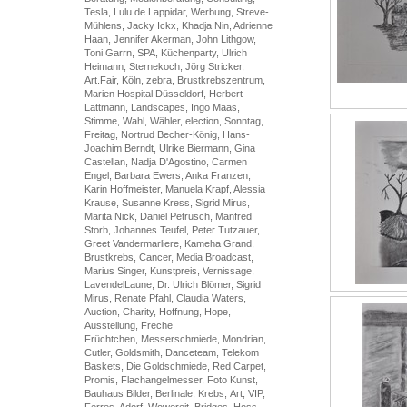
Tesla, Lulu de Lappidar, Werbung, Streve-
Mühlens, Jacky Ickx, Khadja Nin, Adrienne
Haan, Jennifer Akerman, John Lithgow,
Toni Garrn, SPA, Küchenparty, Ulrich
Heimann, Sternekoch, Jörg Stricker,
Art.Fair, Köln, zebra, Brustkrebszentrum,
Marien Hospital Düsseldorf, Herbert
Lattmann, Landscapes, Ingo Maas,
Stimme, Wahl, Wähler, election, Sonntag,
Freitag, Nortrud Becher-König, Hans-
Joachim Berndt, Ulrike Biermann, Gina
Castellan, Nadja D'Agostino, Carmen
Engel, Barbara Ewers, Anka Franzen,
Karin Hoffmeister, Manuela Krapf, Alessia
Krause, Susanne Kress, Sigrid Mirus,
Marita Nick, Daniel Petrusch, Manfred
Storb, Johannes Teufel, Peter Tutzauer,
Greet Vandermarliere, Kameha Grand,
Brustkrebs, Cancer, Media Broadcast,
Marius Singer, Kunstpreis, Vernissage,
LavendelLaune, Dr. Ulrich Blömer, Sigrid
Mirus, Renate Pfahl, Claudia Waters,
Auction, Charity, Hoffnung, Hope,
Ausstellung, Freche
Früchtchen, Messerschmiede, Mondrian,
Cutler, Goldsmith, Danceteam, Telekom
Baskets, Die Goldschmiede, Red Carpet,
Promis, Flachangelmesser, Foto Kunst,
Bauhaus Bilder, Berlinale, Krebs, Art, VIP,