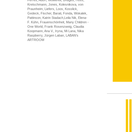
Ferres, Adorf, Wowereit, Bridges, Hoss,
Kretschmann, Jones, Kolesnikova, von
Praunheim, Liefers, Loos, Kosslick,
Gedeck, Fischer, Barati, Fonda, Wokalek,
Pattinson, Katrin Stadach,Leila Nik, Elena-
F. Kühn, Frauenschönheit, Many Children -
One World, Frank Rosenzweig, Claudia
Koopmann, Ana V., Iryna, Mi Lana, Nika
Raspberry, Jürgen Laban, LABAN's
ARTROOM