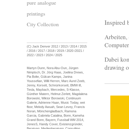
pure analogue
printings
Inspired
City Collection
Arbeiten,
Computer 
(C) Jack Denver 2012 / 2013 / 2014 / 2015
/ 2016 / 2017 / 2018 / 2019 / 2020 /2021 /
2022 / 2023 / 2024 / 2025
Dabei kom
drawing o
Martyn Dunn, Nora Abu-Oun, Jürgen
Nimptsch, Dr. Jörg Haas, Joelina Drews,
Pia Bolte, Gülcan Kamps, Janina
Youssefian, Willi Herren, Marc Aurel Zeeb,
Jenny, Korsett, Schnürkorsett, BMW i8,
Tesla, Maybach, Mercedes, S-Klasse,
Günther Matern, Helmut Zerlett, Magdalena
Borowski, Wiktor Borowski, Continuum
Galerie, Adrienne Haan, Music Today, wet
floor, Melody Awuah, Sean Levey, Francis
Noran, Mönchengladbach, Ramona
Garcia, Gabriela Catalina, Bonn, Kameha
Grand Bonn, Bayern, Fussball WM 2014,
JenesS, Handy Cover, Existenzgründer,
Beratung, Medienberatung, Consulting,