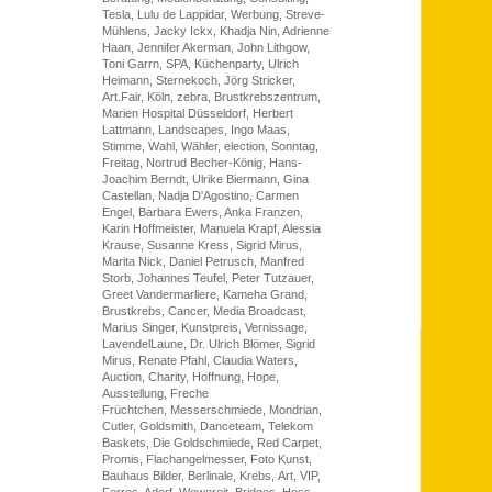
Tesla, Lulu de Lappidar, Werbung, Streve-
Mühlens, Jacky Ickx, Khadja Nin, Adrienne
Haan, Jennifer Akerman, John Lithgow,
Toni Garrn, SPA, Küchenparty, Ulrich
Heimann, Sternekoch, Jörg Stricker,
Art.Fair, Köln, zebra, Brustkrebszentrum,
Marien Hospital Düsseldorf, Herbert
Lattmann, Landscapes, Ingo Maas,
Stimme, Wahl, Wähler, election, Sonntag,
Freitag, Nortrud Becher-König, Hans-
Joachim Berndt, Ulrike Biermann, Gina
Castellan, Nadja D'Agostino, Carmen
Engel, Barbara Ewers, Anka Franzen,
Karin Hoffmeister, Manuela Krapf, Alessia
Krause, Susanne Kress, Sigrid Mirus,
Marita Nick, Daniel Petrusch, Manfred
Storb, Johannes Teufel, Peter Tutzauer,
Greet Vandermarliere, Kameha Grand,
Brustkrebs, Cancer, Media Broadcast,
Marius Singer, Kunstpreis, Vernissage,
LavendelLaune, Dr. Ulrich Blömer, Sigrid
Mirus, Renate Pfahl, Claudia Waters,
Auction, Charity, Hoffnung, Hope,
Ausstellung, Freche
Früchtchen, Messerschmiede, Mondrian,
Cutler, Goldsmith, Danceteam, Telekom
Baskets, Die Goldschmiede, Red Carpet,
Promis, Flachangelmesser, Foto Kunst,
Bauhaus Bilder, Berlinale, Krebs, Art, VIP,