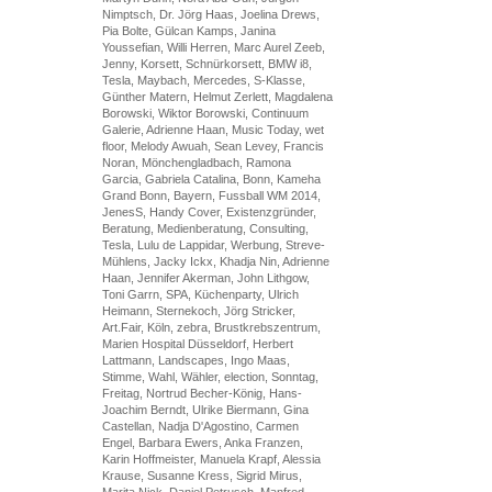
Nimptsch, Dr. Jörg Haas, Joelina Drews,
Pia Bolte, Gülcan Kamps, Janina
Youssefian, Willi Herren, Marc Aurel Zeeb,
Jenny, Korsett, Schnürkorsett, BMW i8,
Tesla, Maybach, Mercedes, S-Klasse,
Günther Matern, Helmut Zerlett, Magdalena
Borowski, Wiktor Borowski, Continuum
Galerie, Adrienne Haan, Music Today, wet
floor, Melody Awuah, Sean Levey, Francis
Noran, Mönchengladbach, Ramona
Garcia, Gabriela Catalina, Bonn, Kameha
Grand Bonn, Bayern, Fussball WM 2014,
JenesS, Handy Cover, Existenzgründer,
Beratung, Medienberatung, Consulting,
Tesla, Lulu de Lappidar, Werbung, Streve-
Mühlens, Jacky Ickx, Khadja Nin, Adrienne
Haan, Jennifer Akerman, John Lithgow,
Toni Garrn, SPA, Küchenparty, Ulrich
Heimann, Sternekoch, Jörg Stricker,
Art.Fair, Köln, zebra, Brustkrebszentrum,
Marien Hospital Düsseldorf, Herbert
Lattmann, Landscapes, Ingo Maas,
Stimme, Wahl, Wähler, election, Sonntag,
Freitag, Nortrud Becher-König, Hans-
Joachim Berndt, Ulrike Biermann, Gina
Castellan, Nadja D'Agostino, Carmen
Engel, Barbara Ewers, Anka Franzen,
Karin Hoffmeister, Manuela Krapf, Alessia
Krause, Susanne Kress, Sigrid Mirus,
Marita Nick, Daniel Petrusch, Manfred