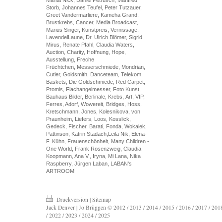
Storb, Johannes Teufel, Peter Tutzauer,
Greet Vandermarliere, Kameha Grand,
Brustkrebs, Cancer, Media Broadcast,
Marius Singer, Kunstpreis, Vernissage,
LavendelLaune, Dr. Ulrich Blömer, Sigrid
Mirus, Renate Pfahl, Claudia Waters,
Auction, Charity, Hoffnung, Hope,
Ausstellung, Freche
Früchtchen, Messerschmiede, Mondrian,
Cutler, Goldsmith, Danceteam, Telekom
Baskets, Die Goldschmiede, Red Carpet,
Promis, Flachangelmesser, Foto Kunst,
Bauhaus Bilder, Berlinale, Krebs, Art, VIP,
Ferres, Adorf, Wowereit, Bridges, Hoss,
Kretschmann, Jones, Kolesnikova, von
Praunheim, Liefers, Loos, Kosslick,
Gedeck, Fischer, Barati, Fonda, Wokalek,
Pattinson, Katrin Stadach,Leila Nik, Elena-
F. Kühn, Frauenschönheit, Many Children -
One World, Frank Rosenzweig, Claudia
Koopmann, Ana V., Iryna, Mi Lana, Nika
Raspberry, Jürgen Laban, LABAN's
ARTROOM
Druckversion
|
Sitemap
Jack Denver | Jo Brüggen © 2012 / 2013 / 2014 / 2015 / 2016 / 2017 / 2018
/ 2022 / 2023 / 2024 / 2025