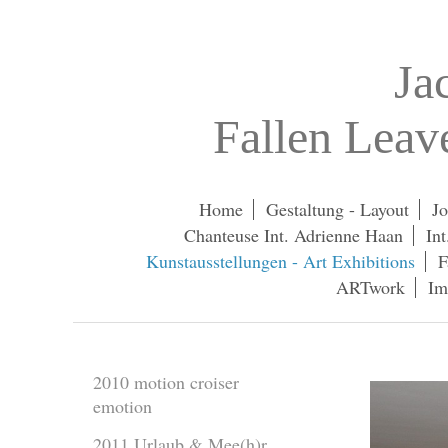
Ja
Fallen Lea
Home
Gestaltung - Layout
Jo
Chanteuse Int. Adrienne Haan
In
Kunstausstellungen - Art Exhibitions
F
ARTwork
Im
2010 motion croiser
emotion
2011 Urlaub & Mee(h)r